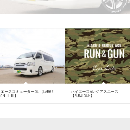
エースコミューターGL 【LARGE
ハイエース&レジアスエース
GON Ⅱ Ⅲ】
【RUN&GUN】