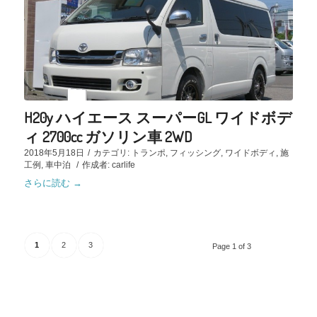
H20y ハイエース スーパーGL ワイドボデ
ィ 2700cc ガソリン車 2WD
2018年5月18日
/
カテゴリ:
トランポ
,
フィッシング
,
ワイドボディ
,
施
工例
,
車中泊
/
作成者:
carlife
さらに読む
→
1
2
3
Page 1 of 3