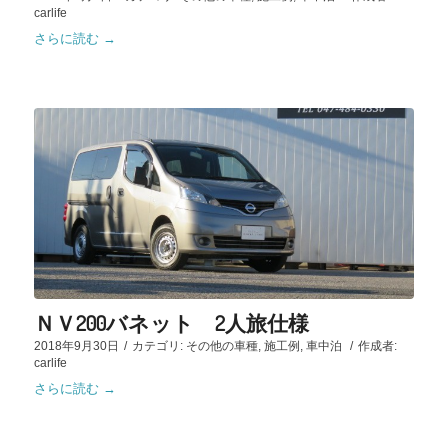
carlife
さらに読む
→
ＮＶ200バネット 2人旅仕様
2018年9月30日
/
カテゴリ:
その他の車種
,
施工例
,
車中泊
/
作成者:
carlife
さらに読む
→