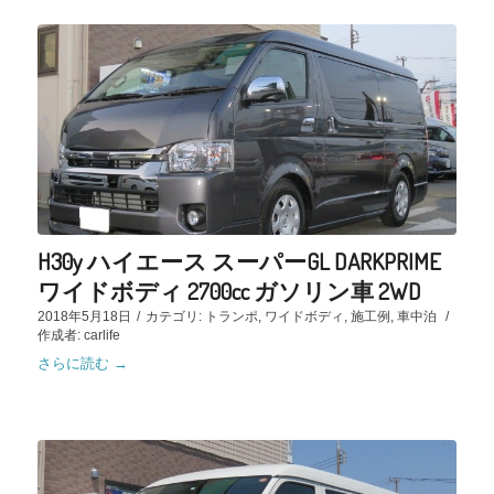
H30y ハイエース スーパーGL DARKPRIME
ワイドボディ 2700cc ガソリン車 2WD
2018年5月18日
/
カテゴリ:
トランポ
,
ワイドボディ
,
施工例
,
車中泊
/
作成者:
carlife
さらに読む
→