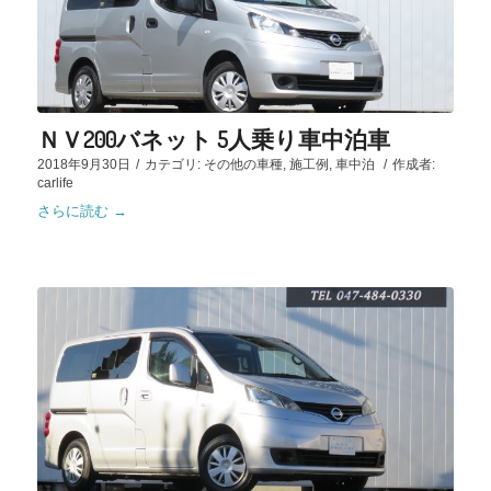
ＮＶ200バネット 5人乗り車中泊車
2018年9月30日
/
カテゴリ:
その他の車種
,
施工例
,
車中泊
/
作成者:
carlife
さらに読む
→