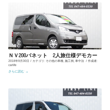
ＮＶ200バネット 2人旅仕様デモカー
2018年9月30日
/
カテゴリ:
その他の車種
,
施工例
,
車中泊
/
作成者:
carlife
さらに読む
→