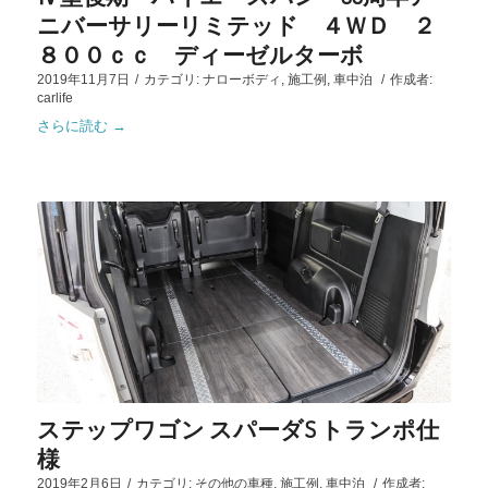
ニバーサリーリミテッド ４ＷＤ ２
８００ｃｃ ディーゼルターボ
2019年11月7日
/
カテゴリ:
ナローボディ
,
施工例
,
車中泊
/
作成者:
carlife
さらに読む
→
ステップワゴン スパーダS トランポ仕
様
2019年2月6日
/
カテゴリ:
その他の車種
,
施工例
,
車中泊
/
作成者: