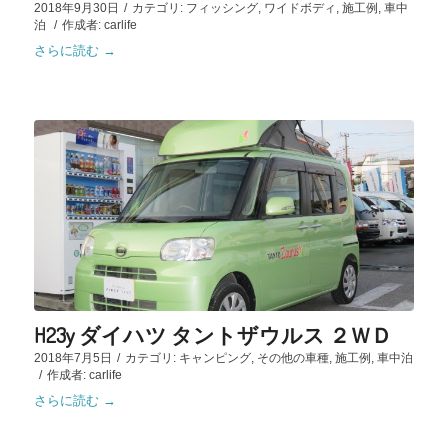
2018年9月30日
/
カテゴリ:
フィッシング
,
ワイドボディ
,
施工例
,
車中
泊
/
作成者:
carlife
さらに読む
→
H23y ダイハツ タントザウルス ２ＷＤ
2018年7月5日
/
カテゴリ:
キャンピング
,
その他の車種
,
施工例
,
車中泊
/
作成者:
carlife
さらに読む
→