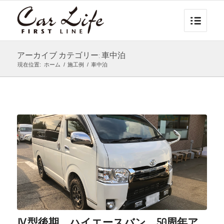
アーカイブ カテゴリー: 車中泊
現在位置:
ホーム
/
施工例
/
車中泊
Ⅳ型後期 ハイエースバン 50周年ア