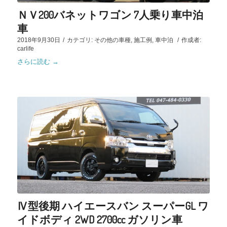
ＮＶ200バネットワゴン 7人乗り車中泊
車
2018年9月30日
/
カテゴリ:
その他の車種
,
施工例
,
車中泊
/
作成者:
carlife
さらに読む
→
Ⅳ型後期 ハイエースバン スーパーGL ワ
イドボディ 2WD 2700cc ガソリン車